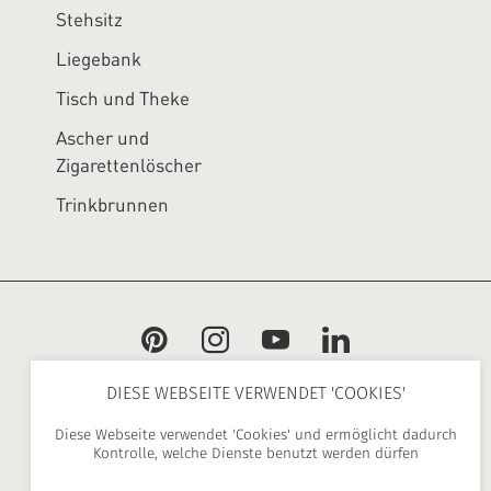
Stehsitz
Liegebank
Tisch und Theke
Ascher und
Zigarettenlöscher
Trinkbrunnen
DIESE WEBSEITE VERWENDET 'COOKIES'
ARÉA, 1 chemin de la Madeleine, 31130
Diese Webseite verwendet 'Cookies' und ermöglicht dadurch
Flourens, France |
+ 33 (0)5 34 25 21 00
Kontrolle, welche Dienste benutzt werden dürfen
|
contact@area.fr