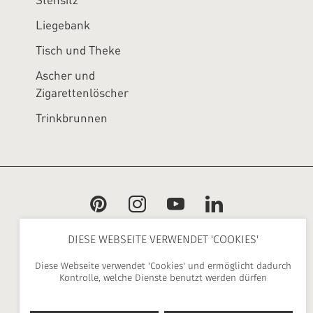
Stehsitz
Liegebank
Tisch und Theke
Ascher und
Zigarettenlöscher
Trinkbrunnen
DIESE WEBSEITE VERWENDET 'COOKIES'
ARÉA, 1 chemin de la Madeleine, 31130
Diese Webseite verwendet 'Cookies' und ermöglicht dadurch
Flourens, France |
+ 33 (0)5 34 25 21 00
Kontrolle, welche Dienste benutzt werden dürfen
|
contact@area.fr