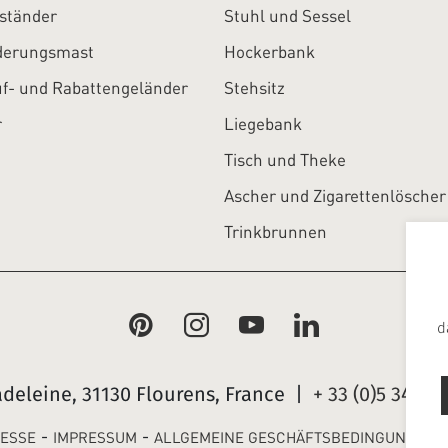
ständer
Stuhl und Sessel
derungsmast
Hockerbank
f- und Rabattengeländer
Stehsitz
r
Liegebank
Tisch und Theke
Ascher und Zigarettenlöscher
Trinkbrunnen
d
adeleine, 31130 Flourens, France |
+ 33 (0)5 34 25 
-
-
ESSE
IMPRESSUM
ALLGEMEINE GESCHÄFTSBEDINGUNGEN