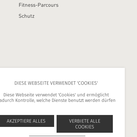
Fitness-Parcours
Schutz
DIESE WEBSEITE VERWENDET 'COOKIES'
Diese Webseite verwendet 'Cookies' und ermöglicht
adurch Kontrolle, welche Dienste benutzt werden dürfen
21 00
|
contact@area.fr
AKZEPTIERE ALLES
VERBIETE ALLE
COOKIES
-
DATENSCHUTZ