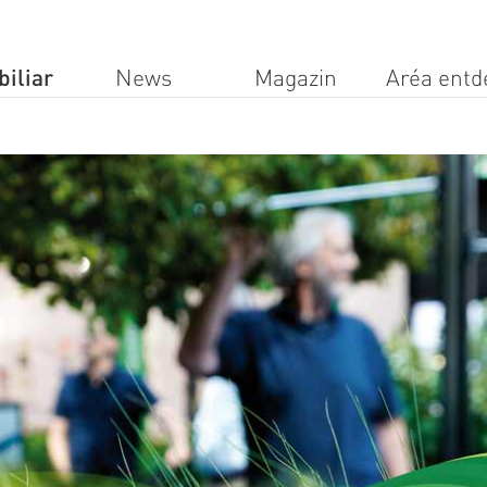
Direkt
zum
principale
Inhalt
iliar
News
Magazin
Aréa entd